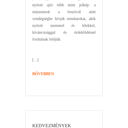
nyitott ajtó több mint jelkép: a
múzeumok a fesztivál alatt
vendégségbe hívják mindazokat, akik
nyitott szemmel és lélekkel,
kíváncsisággal és érdeklődéssel
fordulnak feléjük.
[...]
BŐVEBBEN
KEDVEZMÉNYEK