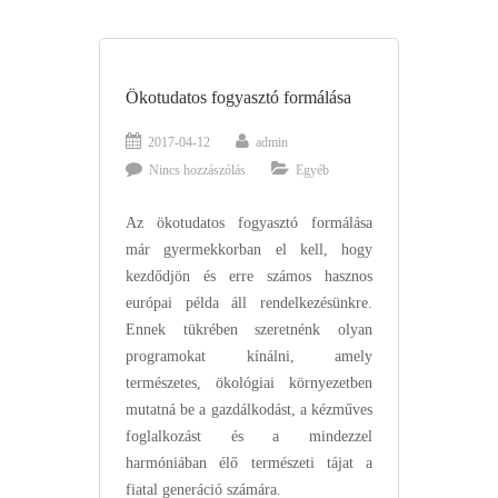
Ökotudatos fogyasztó formálása
2017-04-12
admin
Nincs hozzászólás
Egyéb
Az ökotudatos fogyasztó formálása
már gyermekkorban el kell, hogy
kezdődjön és erre számos hasznos
európai példa áll rendelkezésünkre.
Ennek tükrében szeretnénk olyan
programokat kínálni, amely
természetes, ökológiai környezetben
mutatná be a gazdálkodást, a kézműves
foglalkozást és a mindezzel
harmóniában élő természeti tájat a
fiatal generáció számára.