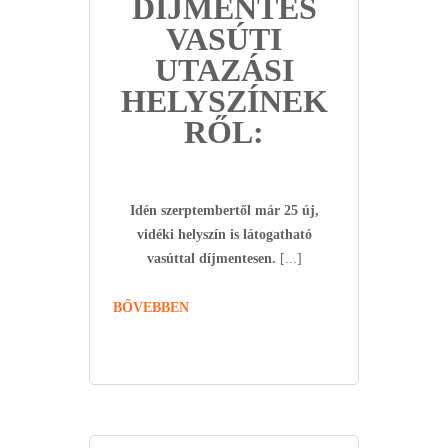
DÍJMENTES
VASÚTI
UTAZÁSI
HELYSZÍNEK
RŐL:
Idén szerptembertől már 25 új,
vidéki helyszín is látogatható
vasúttal díjmentesen.
[...]
BŐVEBBEN