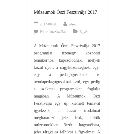
Múzeumok Őszi Fesztiválja 2017
2017-08-31
admin
Nincs hozzászólás
Egyéb
A Múzeumok Őszi Fesztiválja 2017
programjai tizenegy központi
témakörhöz kapcsolódnak, melyek
közül nyolc a nagyközönségnek, egy-
egy a pedagógusoknak és
óvodapedagógusoknak szól, egy pedig
a szakmai programokat foglalja
magában. A Múzeumok Őszi
Fesztiválja egy új, kiemelt témával
igyekszik a hazai irodalmat
meghatározó jeles írók, költők
múzeumokban őrzött hagyatékára,
jeles tárgyaira felhívni a figyelmet. A