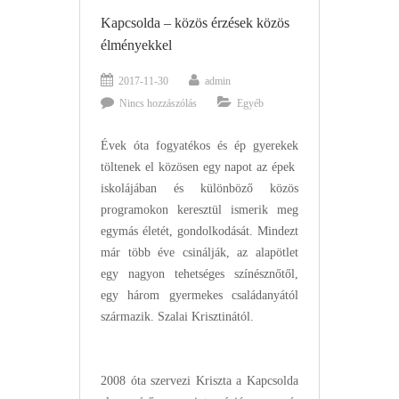
Kapcsolda – közös érzések közös
élményekkel
2017-11-30
admin
Nincs hozzászólás
Egyéb
Évek óta fogyatékos és ép gyerekek
töltenek el közösen egy napot az épek
iskolájában és különböző közös
programokon keresztül ismerik meg
egymás életét, gondolkodását. Mindezt
már több éve csinálják, az alapötlet
egy nagyon tehetséges színésznőtől,
egy három gyermekes családanyától
származik. Szalai Krisztinától.
2008 óta szervezi Kriszta a Kapcsolda