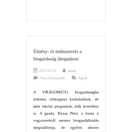
Élmény- és tudásszerzés a
biogazdaság látogatáson
2017-04-10
admin
Nincs hozzászólás
Egyéb
A VIRÁGOSKÚT-i biogazdaságba
érdemes ellátogatni kirándulások, de
akár iskolai programok, órák keretében
is. A gazda, Rózsa Péter a tiszta a
vegyszerektől mentes biogazdálkodás
megszállottja, de egyben sikeres