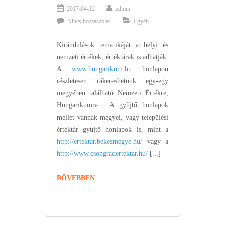
2017-04-12
admin
Nincs hozzászólás
Egyéb
Kirándulások tematikáját a helyi és
nemzeti értékek, értéktárak is adhatják.
A
www.hungarikum.hu
honlapon
részletesen rákereshetünk egy-egy
megyében található Nemzeti Értékre,
Hungarikumra. A gyűjtő honlapok
mellet vannak megyei, vagy települési
értéktár gyűjtő honlapok is, mint a
http://ertektar.bekesmegye.hu/
vagy a
http://www.csongradertektar.hu/
[...]
BŐVEBBEN