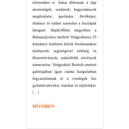
üzletember is. Sokat áldoznak a régi
mesterségek, szokások, hagyományok
megőrzésére, ápolására. Jövőképet,
élményt és tudást szerezhet a hozzájuk
látogató. Hajdú-Bihar megyében a
Balmazújváros melletti Virágoskúton 25
hektárnyi területen folyik biodinamikus
módszerek segítségével zöldség és
fűszernövények, szántóföldi növények
termesztése. Virágoskúti Biobolt emeleti
galériájában igazi csárda hangulatban
fogyaszthatnak el a vendégek bio
gyümölcsleveket, italokat és tájételeket.
[...]
BŐVEBBEN