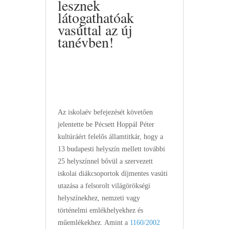
lesznek
látogathatóak
vasúttal az új
tanévben!
Az iskolaév befejezését követően
jelentette be Pécsett Hoppál Péter
kultúráért felelős államtitkár, hogy a
13 budapesti helyszín mellett további
25 helyszínnel bővül a szervezett
iskolai diákcsoportok díjmentes vasúti
utazása a felsorolt világörökségi
helyszínekhez, nemzeti vagy
történelmi emlékhelyekhez és
műemlékekhez. Amint a
1160/2002