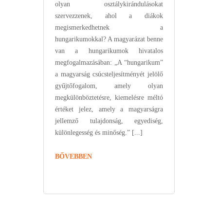
olyan osztálykirándulásokat
szervezzenek, ahol a diákok
megismerkedhetnek a
hungarikumokkal? A magyarázat benne
van a hungarikumok hivatalos
megfogalmazásában: „A “hungarikum”
a magyarság csúcsteljesítményét jelölő
gyűjtőfogalom, amely olyan
megkülönböztetésre, kiemelésre méltó
értéket jelez, amely a magyarságra
jellemző tulajdonság, egyediség,
különlegesség és minőség.” [...]
BŐVEBBEN