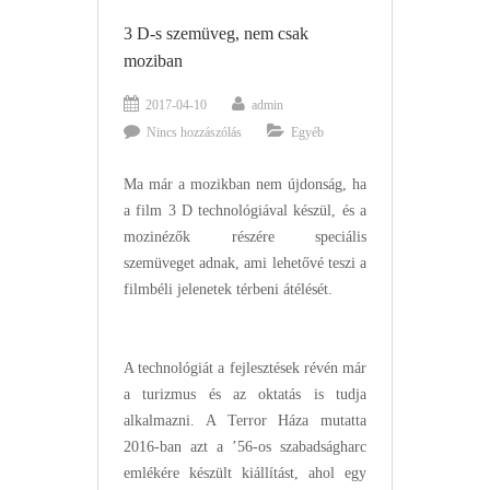
3 D-s szemüveg, nem csak
moziban
2017-04-10
admin
Nincs hozzászólás
Egyéb
Ma már a mozikban nem újdonság, ha
a film 3 D technológiával készül, és a
mozinézők részére speciális
szemüveget adnak, ami lehetővé teszi a
filmbéli jelenetek térbeni átélését.
A technológiát a fejlesztések révén már
a turizmus és az oktatás is tudja
alkalmazni. A Terror Háza mutatta
2016-ban azt a ’56-os szabadságharc
emlékére készült kiállítást, ahol egy