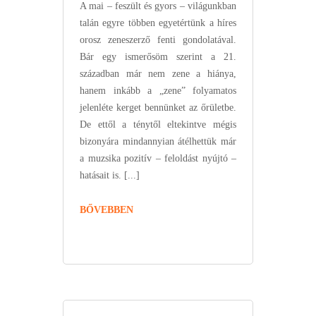
A mai – feszült és gyors – világunkban
talán egyre többen egyetértünk a híres
orosz zeneszerző fenti gondolatával.
Bár egy ismerősöm szerint a 21.
században már nem zene a hiánya,
hanem inkább a „zene” folyamatos
jelenléte kerget bennünket az őrületbe.
De ettől a ténytől eltekintve mégis
bizonyára mindannyian átélhettük már
a muzsika pozitív – feloldást nyújtó –
hatásait is. [...]
BŐVEBBEN