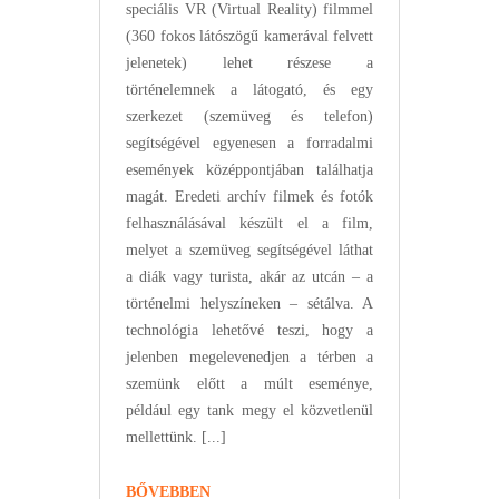
speciális VR (Virtual Reality) filmmel
(360 fokos látószögű kamerával felvett
jelenetek) lehet részese a
történelemnek a látogató, és egy
szerkezet (szemüveg és telefon)
segítségével egyenesen a forradalmi
események középpontjában találhatja
magát. Eredeti archív filmek és fotók
felhasználásával készült el a film,
melyet a szemüveg segítségével láthat
a diák vagy turista, akár az utcán – a
történelmi helyszíneken – sétálva. A
technológia lehetővé teszi, hogy a
jelenben megelevenedjen a térben a
szemünk előtt a múlt eseménye,
például egy tank megy el közvetlenül
mellettünk. [...]
BŐVEBBEN