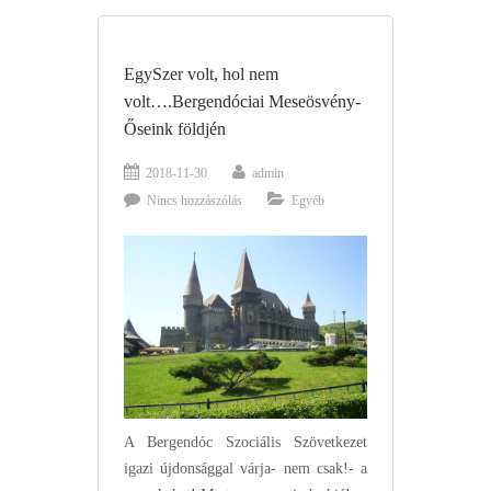
EgySzer volt, hol nem
volt….Bergendóciai Meseösvény-
Őseink földjén
2018-11-30
admin
Nincs hozzászólás
Egyéb
A Bergendóc Szociális Szövetkezet
igazi újdonsággal várja- nem csak!- a