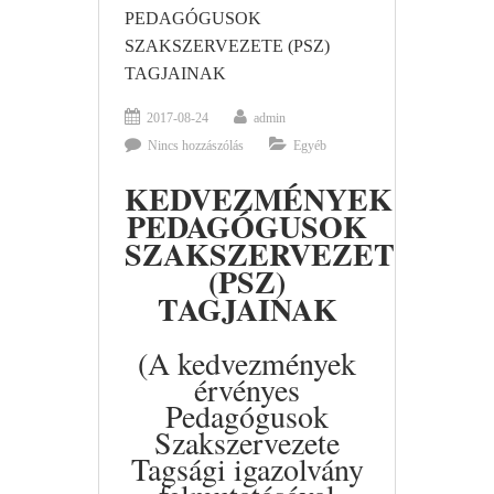
PEDAGÓGUSOK
SZAKSZERVEZETE (PSZ)
TAGJAINAK
2017-08-24
admin
Nincs hozzászólás
Egyéb
KEDVEZMÉNYEK
PEDAGÓGUSOK
SZAKSZERVEZETE
(PSZ)
TAGJAINAK
(A kedvezmények
érvényes
Pedagógusok
Szakszervezete
Tagsági igazolvány