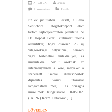
2017-08-22
admin
1 hozzászólás
Egyéb
Ez év júniusában Pécsett, a Cella
Septichora Látogatóközpont előtt
tartott sajtótájékoztatón jelentette be
Dr. Hoppál Péter kultúráért felelős
államtitkár, hogy összesen 25 új
világörökségi helyszínnel, nemzeti
vagy történelmi emlékhellyel, és
műemlékkel bővült azoknak az
intézményeknek a köre, melyeket a
szervezett iskolai diákcsoportok
díjmentes vasúti utazással
látogathatnak meg. Az országos
múzeumok látogatásáról 1160/2002.
(IX. 26.) Korm. Határozat [...]
KÖZLEMÉNY
BŐVEBBEN