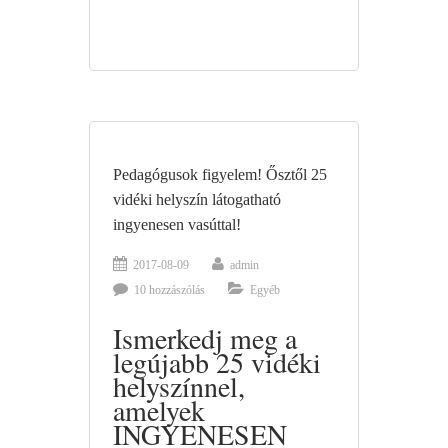
PEDAGÓGUSOKNAK:
ŐSZTŐL
25
HELYSZÍN
INGYENESEN
VASÚTTAL
Pedagógusok figyelem! Ősztől 25
vidéki helyszín látogatható
ingyenesen vasúttal!
2017-08-09
admin
10 hozzászólás
Egyéb
Ismerkedj meg a
legújabb 25 vidéki
helyszínnel,
amelyek
INGYENESEN