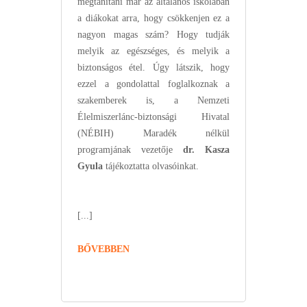
megtanítani már az általános iskolában
a diákokat arra, hogy csökkenjen ez a
nagyon magas szám? Hogy tudják
melyik az egészséges, és melyik a
biztonságos étel. Úgy látszik, hogy
ezzel a gondolattal foglalkoznak a
szakemberek is, a Nemzeti
Élelmiszerlánc-biztonsági Hivatal
(NÉBIH) Maradék nélkül
programjának vezetője
dr. Kasza
Gyula
tájékoztatta olvasóinkat.
[...]
BŐVEBBEN