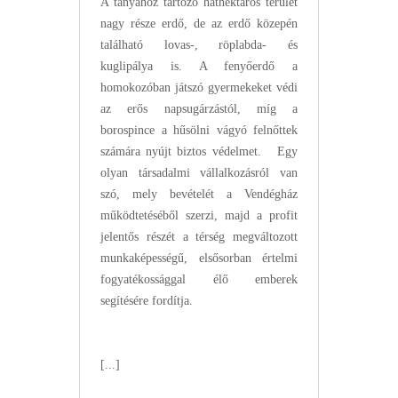
A tanyához tartozó hathektáros terület
nagy része erdő, de az erdő közepén
található lovas-, röplabda- és
kuglipálya is. A fenyőerdő a
homokozóban játszó gyermekeket védi
az erős napsugárzástól, míg a
borospince a hűsölni vágyó felnőttek
számára nyújt biztos védelmet. Egy
olyan társadalmi vállalkozásról van
szó, mely bevételét a Vendégház
működtetéséből szerzi, majd a profit
jelentős részét a térség megváltozott
munkaképességű, elsősorban értelmi
fogyatékossággal élő emberek
segítésére fordítja.
[...]