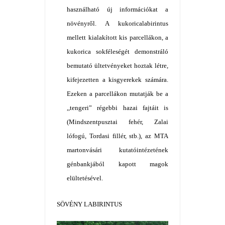
használható új információkat a
növényről. A kukoricalabirintus
mellett kialakított kis parcellákon, a
kukorica sokféleségét demonstráló
bemutató ültetvényeket hoztak létre,
kifejezetten a kisgyerekek számára.
Ezeken a parcellákon mutatják be a
,,tengeri” régebbi hazai fajtáit is
(Mindszentpusztai fehér, Zalai
lófogú, Tordasi fillér, stb.), az MTA
martonvásári kutatóintézetének
génbankjából kapott magok
elültetésével.
SÖVÉNY LABIRINTUS