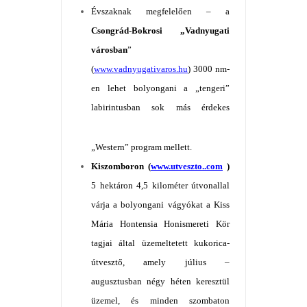
Évszaknak megfelelően – a
Csongrád-Bokrosi „Vadnyugati
városban
”
(
www.vadnyugativaros.hu
) 3000 nm-
en lehet bolyongani a „tengeri”
labirintusb
an sok más érdekes
„Western” program mellett.
Kiszomboron (
www.utveszto..com
)
5 hektáron 4,5 kilométer útvonallal
várja a bolyongani vágyókat a Kiss
Mária Hontensia Honismereti Kör
tagjai által üzemeltetett kukorica-
útvesztő, amely július –
augusztusban négy héten keresztül
üzemel, és minden szombaton