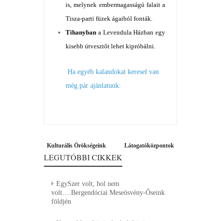
is, melynek embermagasságú falait a
Tisza-parti füzek ágaiból fonták.
Tihanyban
a Levendula Házban egy
kisebb útvesztőt lehet kipróbálni.
Ha egyéb kalandokat keresel van
még pár ajánlatunk:
Bejegyzés
Previous
Next
Kulturális Örökségeink
Látogatóközpontok
navigáció
LEGUTÓBBI CIKKEK
post:
post:
EgySzer volt, hol nem
volt….Bergendóciai Meseösvény-Őseink
földjén