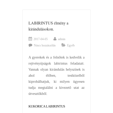
LABIRINTUS élmény a
kirándulásokon.
2017-04-05
admin
Nincs hozzászólás
Egyéb
A gyerekek és a felnőtek is kedvelik a
rejtvényújságok labirintus feladatait.
Vannak olyan kirándulás helyszínek is
ahol élőben, testközelből
kiprobálhatjuk, ki milyen ügyesen
tudja megtalálni a kivezető utat az
útvesztőkből.
KUKORICA LABIRINTUS