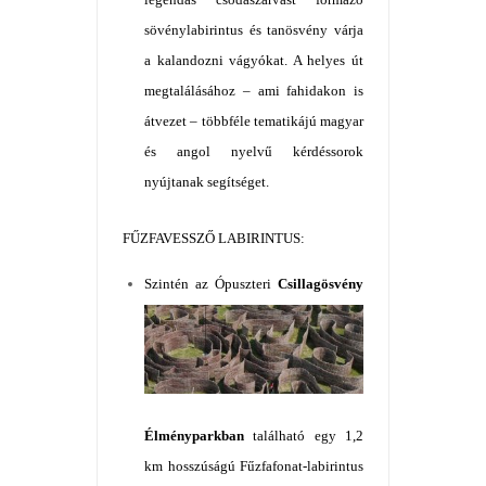
sövénylabirintus és tanösvény várja
a kalandozni vágyókat. A helyes út
megtalálásához – ami fahidakon is
átvezet – többféle tematikájú magyar
és angol nyelvű kérdéssorok
nyújtanak segítséget.
FŰZFAVESSZŐ LABIRINTUS:
Szintén az Ópusz
teri
Csillagösvény
Élményparkban
található egy 1,2
km hosszúságú Fűzfafonat-labirintus