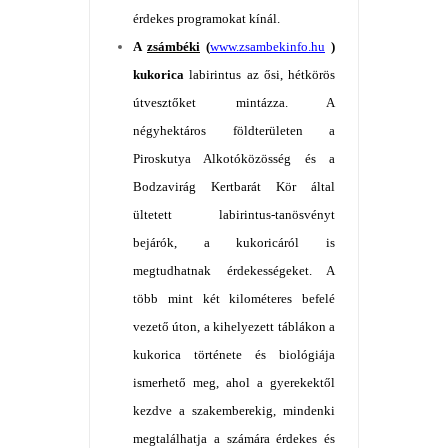
érdekes programokat kínál.
A
zsámbéki
(
www.zsambekinfo.hu
)
kukorica
labirintus az ősi, hétkörös
útvesztőket mintázza. A
négyhektáros földterületen a
Piroskutya Alkotóközösség és a
Bodzavirág Kertbarát Kör által
ültetett labirintus-tanösvényt
bejárók, a kukoricáról is
megtudhatnak érdekességeket. A
több mint két kilométeres befelé
vezető úton, a kihelyezett táblákon a
kukorica története és biológiája
ismerhető meg, ahol a gyerekektől
kezdve a szakemberekig, mindenki
megtalálhatja a számára érdekes és