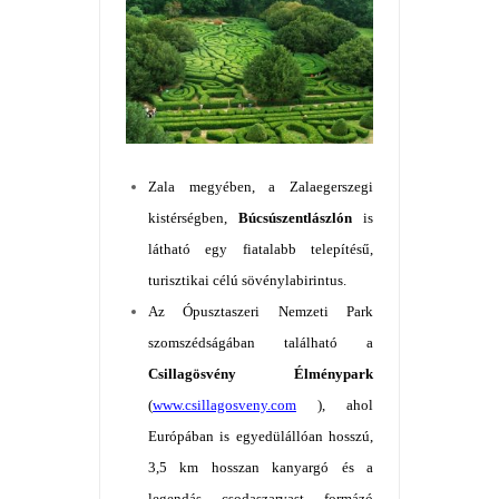
Zala megyében, a Zalaegerszegi
kistérségben,
Búcsúszentlászlón
is
látható egy fiatalabb telepítésű,
turisztikai célú sövénylabirintus.
Az Ópusztaszeri Nemzeti Park
szomszédságában található a
Csillagösvény Élménypark
(
www.csillagosveny.com
), ahol
Európában is egyedülállóan hosszú,
3,5 km hosszan kanyargó és a
legendás csodaszarvast formázó