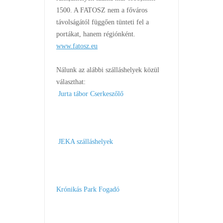
1500. A FATOSZ nem a főváros
távolságától függően tünteti fel a
portákat, hanem régiónként.
www.fatosz.eu
Nálunk az alábbi szálláshelyek közül
választhat:
Jurta tábor Cserkeszőlő
JEKA szálláshelyek
Krónikás Park Fogadó