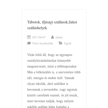
Táborok, ifjúsági szállások,falusi
szálláshelyek
2017-04-07
admin
Nincs hozzászólás
Egyéb
Vitán felül áll, hogy az egynapos
osztálykirándulásokat könnyebb
megszervezni, mint a többnaposakat.
Más a felkészülés is, a szervezésre több
idő, energia és ember kell. Vannak
olyan iskolák, ahol szülőket is
bevonnak a tervezésbe, vagy egymás
között cserélnek eszmét, és jól teszik,
mert kevesen tudják, hogy milyen
sokféle szállást lehet foglalni a