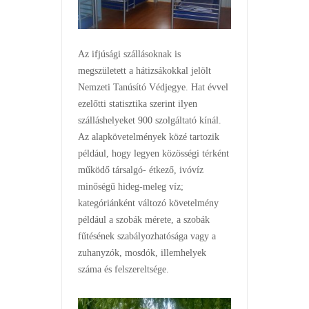
Az ifjúsági szállásoknak is
megszületett a hátizsákokkal jelölt
Nemzeti Tanúsító Védjegye. Hat évvel
ezelőtti statisztika szerint ilyen
szálláshelyeket 900 szolgáltató kínál.
Az alapkövetelmények közé tartozik
például, hogy legyen közösségi térként
működő társalgó- étkező, ivóvíz
minőségű hideg-meleg víz;
kategóriánként változó követelmény
például a szobák mérete, a szobák
fűtésének szabályozhatósága vagy a
zuhanyzók, mosdók, illemhelyek
száma és felszereltsége.