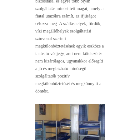
biztosítása, és egyre több olyan
szolgáltatás minősítteti magát, amely a
fiatal utazókra számít, az ifjúságot
célozza meg. A szálláshelyek, fürdők,
vízi megállóhelyek szolgáltatási
színvonal szerinti
megkülönböztetésének egyik eszköze a
tanúsító védjegy, ami nem kötelező és
nem kizárólagos, ugyanakkor elősegíti
a jó és megbízható minőségű
szolgáltatók pozitív
megkülönböztetését és megkönnyíti a
döntést.