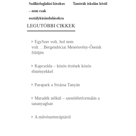
Bejegyzés
Previous
Next
Szállásfoglalási kisokos
Tanórák iskolán kívül
navigáció
post:
post:
– nem csak
osztálykirándulásokra
LEGUTÓBBI CIKKEK
EgySzer volt, hol nem
volt….Bergendóciai Meseösvény-Őseink
földjén
Kapcsolda – közös érzések közös
élményekkel
Parapark a Strázsa Tanyán
Maradék nélkül – szemléletformálás a
tananyagban
A művészetterápiáról