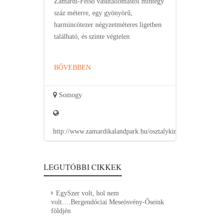
Zamárdi-Felső vasútállomástól mintegy
száz méterre, egy gyönyörű,
harmincötezer négyzetméteres ligetben
található, és szinte végtelen
BŐVEBBEN
Somogy
http://www.zamardikalandpark.hu/osztalykirandulas
LEGUTÓBBI CIKKEK
EgySzer volt, hol nem
volt….Bergendóciai Meseösvény-Őseink
földjén