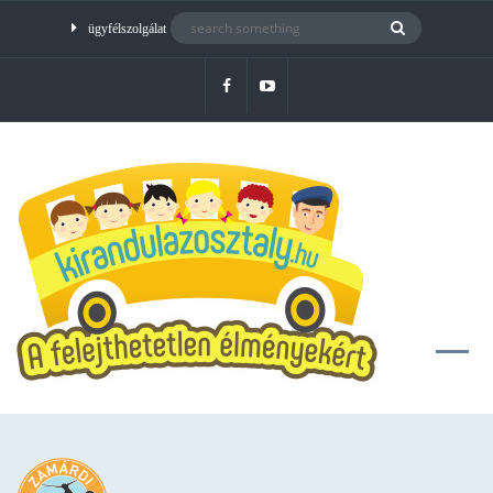
ügyfélszolgálat