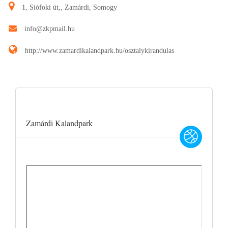
1, Siófoki út,, Zamárdi, Somogy
info@zkpmail.hu
http://www.zamardikalandpark.hu/osztalykirandulas
Zamárdi Kalandpark