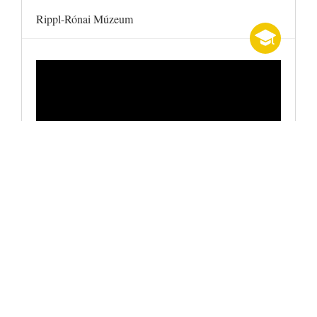
Rippl-Rónai Múzeum
lájk
megosztás
2017-11-17
0
0
hozzászólások