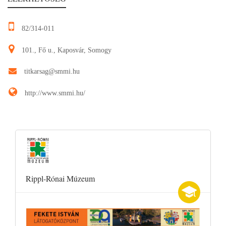
82/314-011
101., Fő u., Kaposvár, Somogy
titkarsag@smmi.hu
http://www.smmi.hu/
Rippl-Rónai Múzeum