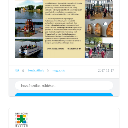
lájk
megosztás
2017-11-17
0
0
hozzászólások
hozzáaszólás