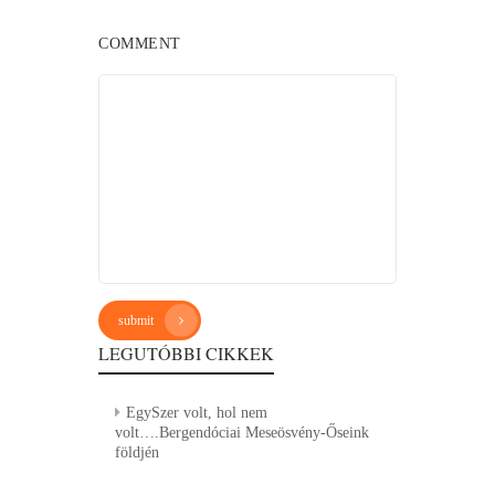
COMMENT
submit
LEGUTÓBBI CIKKEK
EgySzer volt, hol nem
volt….Bergendóciai Meseösvény-Őseink
földjén