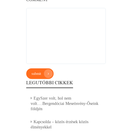
submit
LEGUTÓBBI CIKKEK
EgySzer volt, hol nem
volt….Bergendóciai Meseösvény-Őseink
földjén
Kapcsolda – közös érzések közös
élményekkel