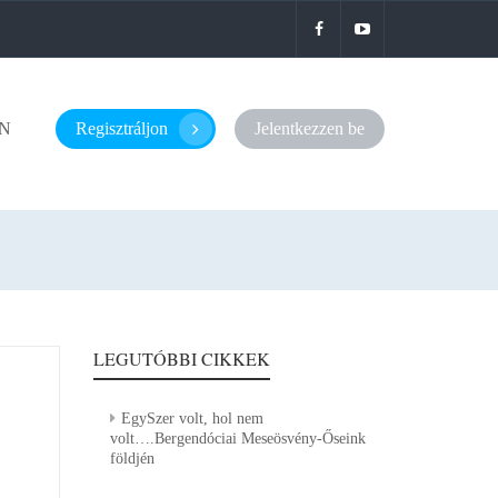
N
Regisztráljon
Jelentkezzen be
LEGUTÓBBI CIKKEK
EgySzer volt, hol nem
volt….Bergendóciai Meseösvény-Őseink
földjén