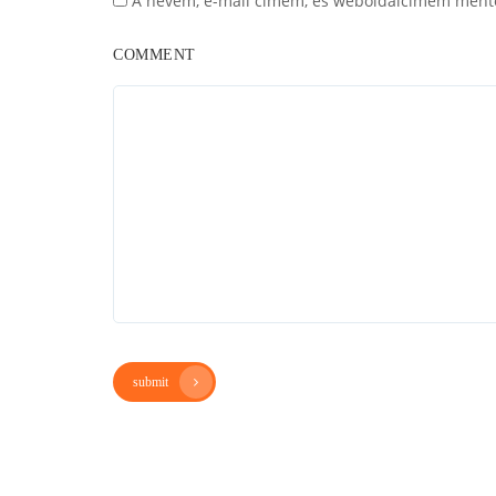
A nevem, e-mail címem, és weboldalcímem ment
COMMENT
submit