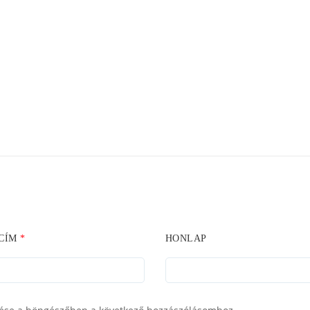
 CÍM
*
HONLAP