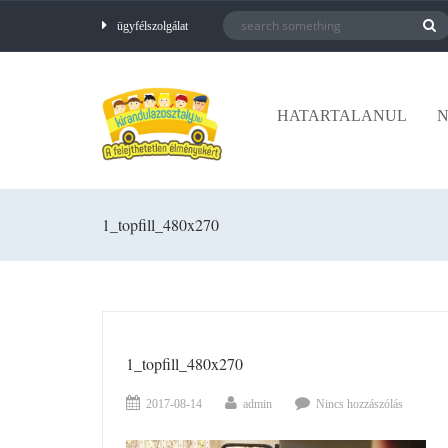
ügyfélszolgálat
HATARTALANUL
N
1_topfill_480x270
1_topfill_480x270
2017-08-14
admin
Nincs hozzászólás