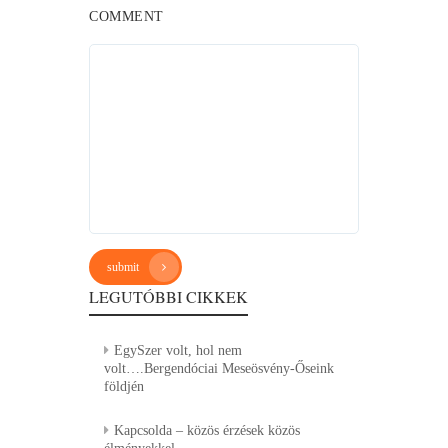
COMMENT
submit
LEGUTÓBBI CIKKEK
EgySzer volt, hol nem
volt….Bergendóciai Meseösvény-Őseink
földjén
Kapcsolda – közös érzések közös