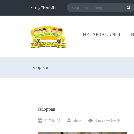
ügyfélszolgálat
HATARTALANUL
N
szaoppan
szaoppan
2017-04-07
admin
Nincs hozzászólás