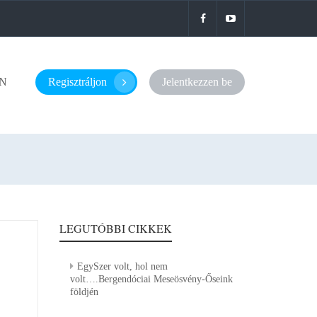
N
Regisztráljon
Jelentkezzen be
LEGUTÓBBI CIKKEK
EgySzer volt, hol nem
volt….Bergendóciai Meseösvény-Őseink
földjén