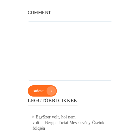
COMMENT
submit
LEGUTÓBBI CIKKEK
EgySzer volt, hol nem
volt….Bergendóciai Meseösvény-Őseink
földjén