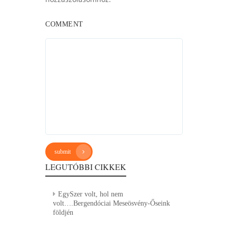
COMMENT
submit
LEGUTÓBBI CIKKEK
EgySzer volt, hol nem
volt….Bergendóciai Meseösvény-Őseink
földjén