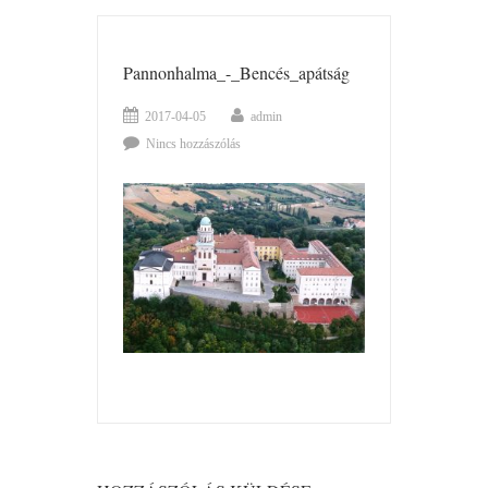
Pannonhalma_-_Bencés_apátság
2017-04-05
admin
Nincs hozzászólás