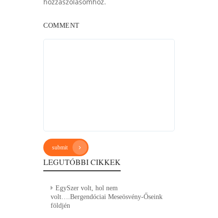
hozzászólásomhoz.
COMMENT
submit
LEGUTÓBBI CIKKEK
EgySzer volt, hol nem
volt….Bergendóciai Meseösvény-Őseink
földjén