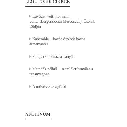
LEGUTÓBBI CIKKEK
EgySzer volt, hol nem
volt….Bergendóciai Meseösvény-Őseink
földjén
Kapcsolda – közös érzések közös
élményekkel
Parapark a Strázsa Tanyán
Maradék nélkül – szemléletformálás a
tananyagban
A művészetterápiáról
ARCHÍVUM