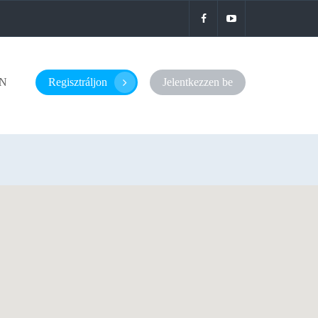
N
Regisztráljon
Jelentkezzen be