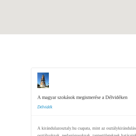
A magyar szokások megismerése a Délvidéken
Délvidék
A kirándulazosztaly.hu csapata, mint az osztálykirándulás
osztályoknak, pedagógusoknak, tantestületeknek határain