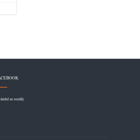
ACEBOOK
rándul az osztály