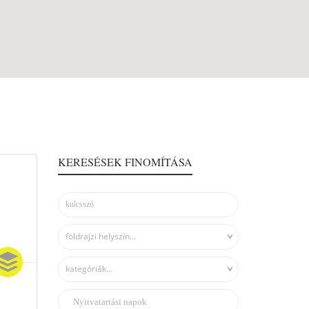
KERESÉSEK FINOMÍTÁSA
földrajzi helyszín...
kategóriák...