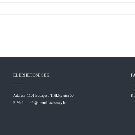
ELÉRHETŐSÉGEK
F
Address 1161 Budapest, Thököly utca 56.
Ki
E-Mail
info@kirandulazosztaly.hu