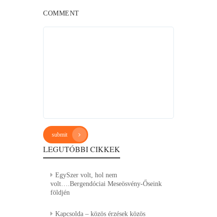
COMMENT
submit
LEGUTÓBBI CIKKEK
EgySzer volt, hol nem
volt….Bergendóciai Meseösvény-Őseink
földjén
Kapcsolda – közös érzések közös