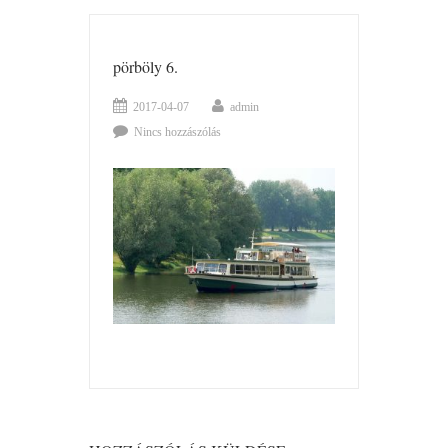
pörböly 6.
2017-04-07
admin
Nincs hozzászólás