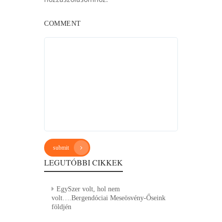
COMMENT
submit
LEGUTÓBBI CIKKEK
EgySzer volt, hol nem
volt….Bergendóciai Meseösvény-Őseink
földjén