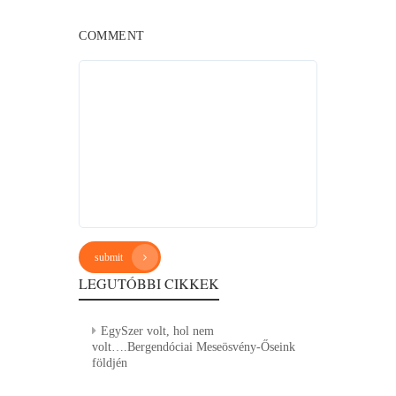
COMMENT
submit
LEGUTÓBBI CIKKEK
EgySzer volt, hol nem
volt….Bergendóciai Meseösvény-Őseink
földjén