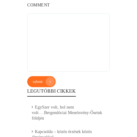
COMMENT
submit
LEGUTÓBBI CIKKEK
EgySzer volt, hol nem
volt….Bergendóciai Meseösvény-Őseink
földjén
Kapcsolda – közös érzések közös