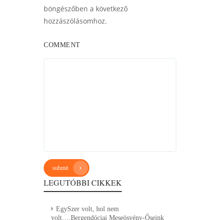
böngészőben a következő
hozzászólásomhoz.
COMMENT
submit
LEGUTÓBBI CIKKEK
EgySzer volt, hol nem
volt….Bergendóciai Meseösvény-Őseink