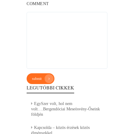
COMMENT
submit
LEGUTÓBBI CIKKEK
EgySzer volt, hol nem
volt….Bergendóciai Meseösvény-Őseink
földjén
Kapcsolda – közös érzések közös
élményekkel