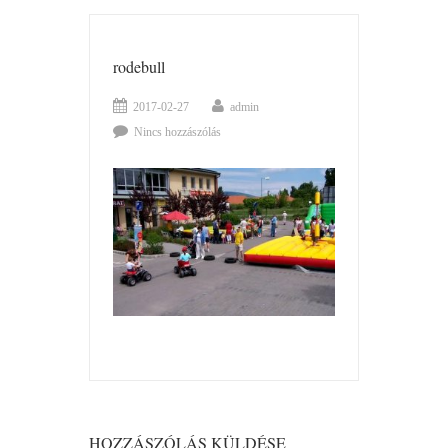
rodebull
2017-02-27
admin
Nincs hozzászólás
HOZZÁSZÓLÁS KÜLDÉSE