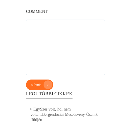
COMMENT
submit
LEGUTÓBBI CIKKEK
EgySzer volt, hol nem
volt….Bergendóciai Meseösvény-Őseink
földjén