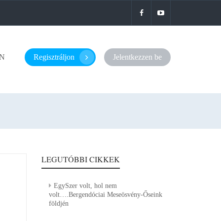
N
Regisztráljon
Jelentkezzen be
LEGUTÓBBI CIKKEK
EgySzer volt, hol nem
volt….Bergendóciai Meseösvény-Őseink
földjén