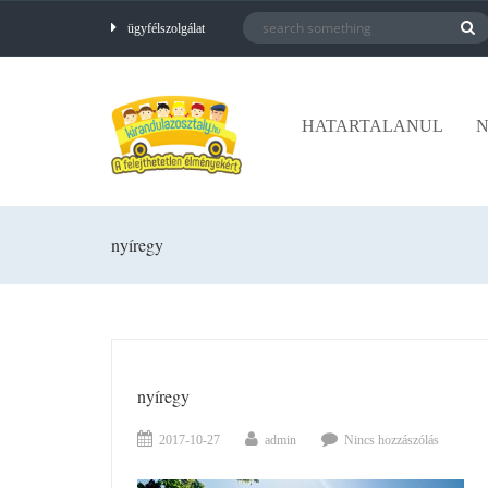
ügyfélszolgálat
HATARTALANUL
N
nyíregy
nyíregy
2017-10-27
admin
Nincs hozzászólás