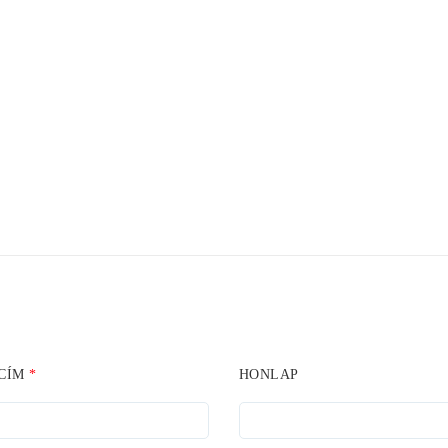
 CÍM
*
HONLAP