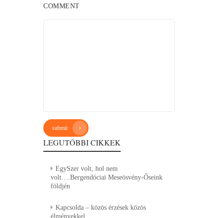
COMMENT
submit
LEGUTÓBBI CIKKEK
EgySzer volt, hol nem
volt….Bergendóciai Meseösvény-Őseink
földjén
Kapcsolda – közös érzések közös
élményekkel