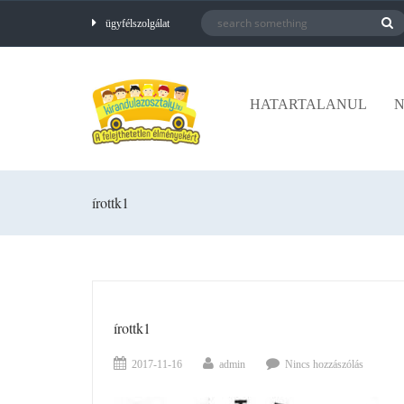
ügyfélszolgálat
HATARTALANUL
N
írottk1
írottk1
2017-11-16
admin
Nincs hozzászólás