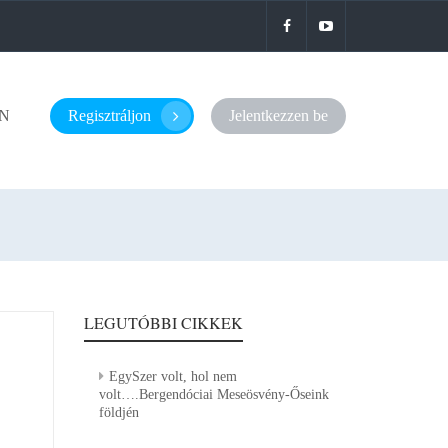
N
Regisztráljon
Jelentkezzen be
LEGUTÓBBI CIKKEK
EgySzer volt, hol nem
volt….Bergendóciai Meseösvény-Őseink
földjén