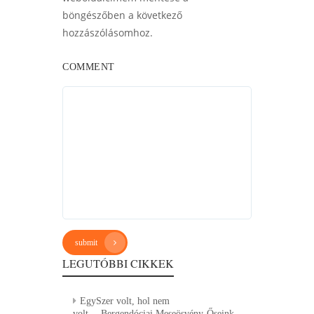
böngészőben a következő
hozzászólásomhoz.
COMMENT
submit
LEGUTÓBBI CIKKEK
EgySzer volt, hol nem
volt….Bergendóciai Meseösvény-Őseink