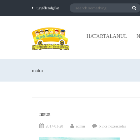
ügyfélszolgálat
HATARTALANUL
N
matra
matra
2017-01-28
admin
Nincs hozzászólás