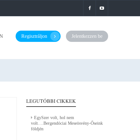
N
Regisztráljon
Jelentkezzen be
LEGUTÓBBI CIKKEK
EgySzer volt, hol nem
volt….Bergendóciai Meseösvény-Őseink
földjén