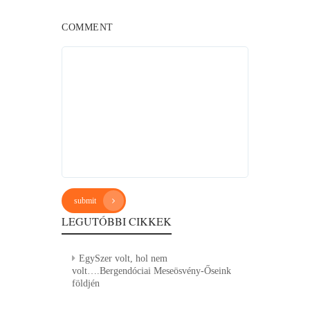
COMMENT
submit
LEGUTÓBBI CIKKEK
EgySzer volt, hol nem
volt….Bergendóciai Meseösvény-Őseink
földjén