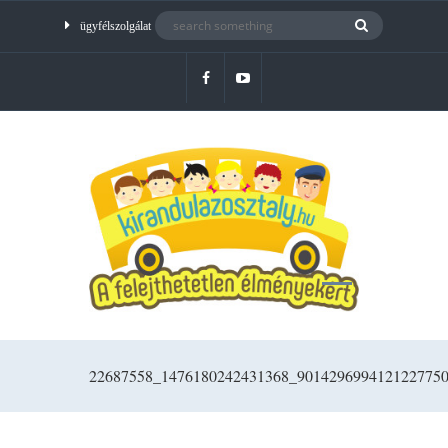
ügyfélszolgálat
22687558_1476180242431368_901429699412122775