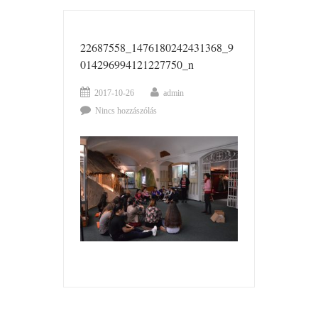
22687558_1476180242431368_9
014296994121227750_n
2017-10-26
admin
Nincs hozzászólás