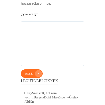
hozzászólásomhoz.
COMMENT
submit
LEGUTÓBBI CIKKEK
EgySzer volt, hol nem
volt….Bergendóciai Meseösvény-Őseink
földjén