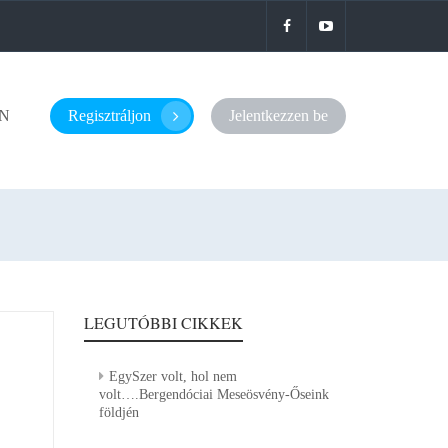
N
Regisztráljon
Jelentkezzen be
LEGUTÓBBI CIKKEK
EgySzer volt, hol nem
volt….Bergendóciai Meseösvény-Őseink
földjén