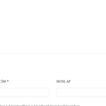
 CÍM
*
HONLAP