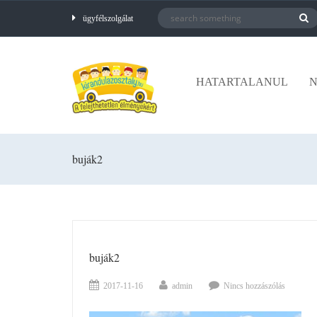
ügyfélszolgálat
HATARTALANUL
N
buják2
buják2
2017-11-16
admin
Nincs hozzászólás