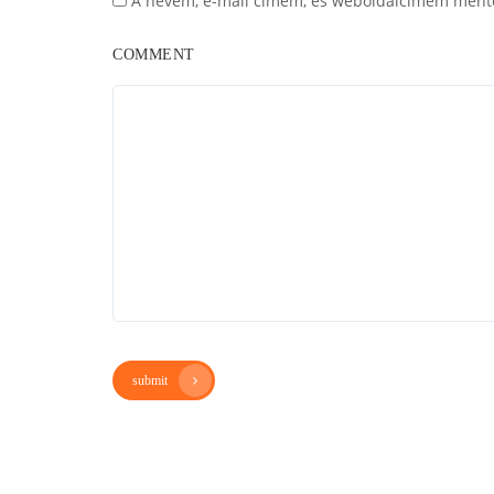
A nevem, e-mail címem, és weboldalcímem ment
COMMENT
submit