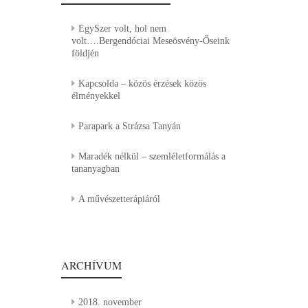
EgySzer volt, hol nem
volt….Bergendóciai Meseösvény-Őseink
földjén
Kapcsolda – közös érzések közös
élményekkel
Parapark a Strázsa Tanyán
Maradék nélkül – szemléletformálás a
tananyagban
A művészetterápiáról
ARCHÍVUM
2018. november