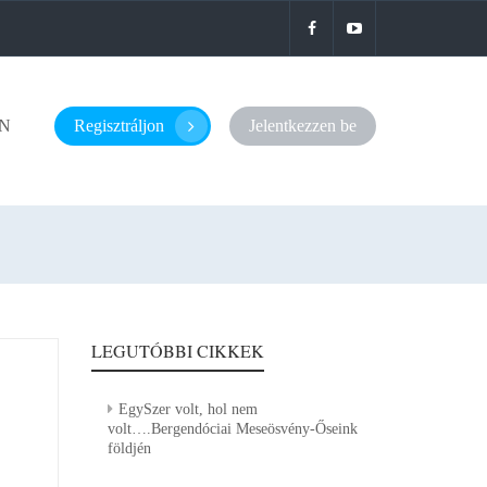
N
Regisztráljon
Jelentkezzen be
LEGUTÓBBI CIKKEK
EgySzer volt, hol nem
volt….Bergendóciai Meseösvény-Őseink
földjén