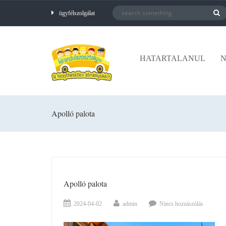
ügyfélszolgálat
HATARTALANUL
N
Apolló palota
Apolló palota
2024-04-02
admin
Nincs hozzászólás