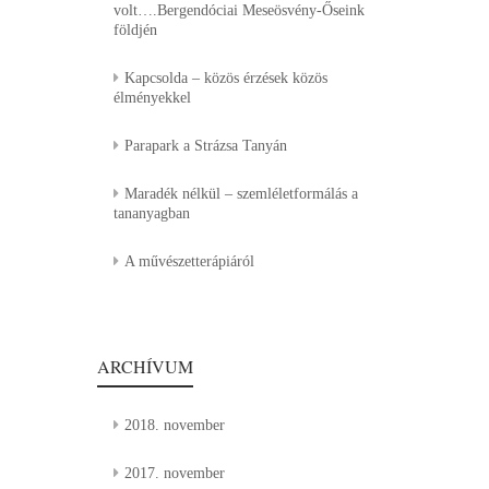
volt….Bergendóciai Meseösvény-Őseink
földjén
Kapcsolda – közös érzések közös
élményekkel
Parapark a Strázsa Tanyán
Maradék nélkül – szemléletformálás a
tananyagban
A művészetterápiáról
ARCHÍVUM
2018. november
2017. november