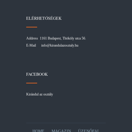
ELÉRHETŐSÉGEK
Address 1161 Budapest, Thököly utca 56.
E-Mail
info@kirandulazosztaly.hu
FACEBOOK
Kirándul az osztály
HOME
MAGAZIN
ÜZENŐFAL