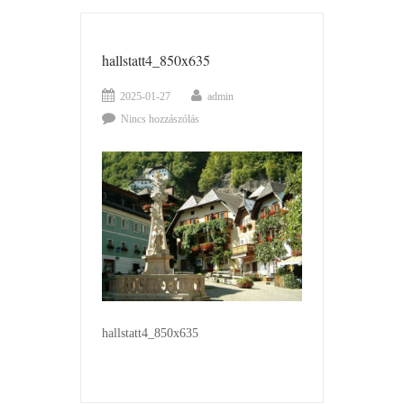
hallstatt4_850x635
2025-01-27
admin
Nincs hozzászólás
hallstatt4_850x635