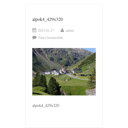
alpok4_429x320
2025-01-27
admin
Nincs hozzászólás
alpok4_429x320