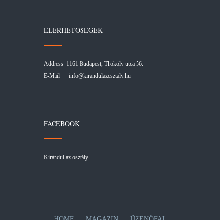
ELÉRHETŐSÉGEK
Address 1161 Budapest, Thököly utca 56.
E-Mail
info@kirandulazosztaly.hu
FACEBOOK
Kirándul az osztály
HOME
MAGAZIN
ÜZENŐFAL