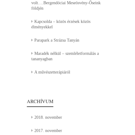
volt….Bergendóciai Meseösvény-Őseink
földjén
Kapcsolda – közös érzések közös
élményekkel
Parapark a Strázsa Tanyán
Maradék nélkül – szemléletformálás a
tananyagban
A művészetterápiáról
ARCHÍVUM
2018. november
2017. november