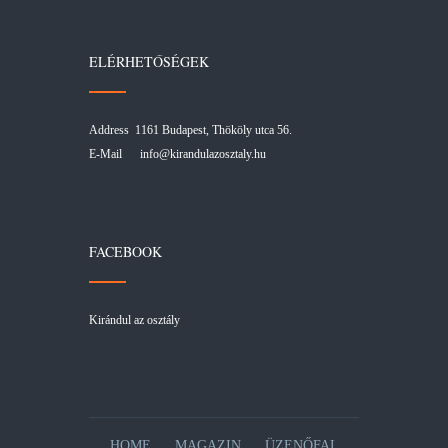
ELÉRHETŐSÉGEK
Address 1161 Budapest, Thököly utca 56.
E-Mail
info@kirandulazosztaly.hu
FACEBOOK
Kirándul az osztály
HOME
MAGAZIN
ÜZENŐFAL