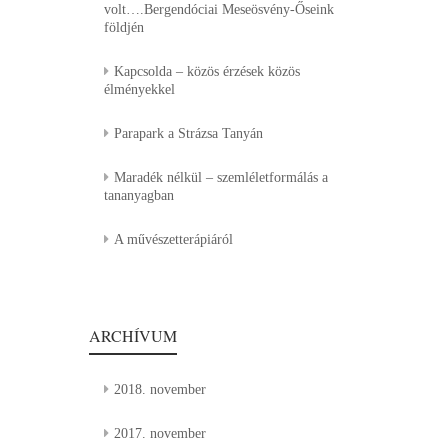
volt….Bergendóciai Meseösvény-Őseink
földjén
Kapcsolda – közös érzések közös
élményekkel
Parapark a Strázsa Tanyán
Maradék nélkül – szemléletformálás a
tananyagban
A művészetterápiáról
ARCHÍVUM
2018. november
2017. november