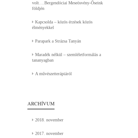
volt….Bergendóciai Meseösvény-Őseink
földjén
Kapcsolda – közös érzések közös
élményekkel
Parapark a Strázsa Tanyán
Maradék nélkül – szemléletformálás a
tananyagban
A művészetterápiáról
ARCHÍVUM
2018. november
2017. november