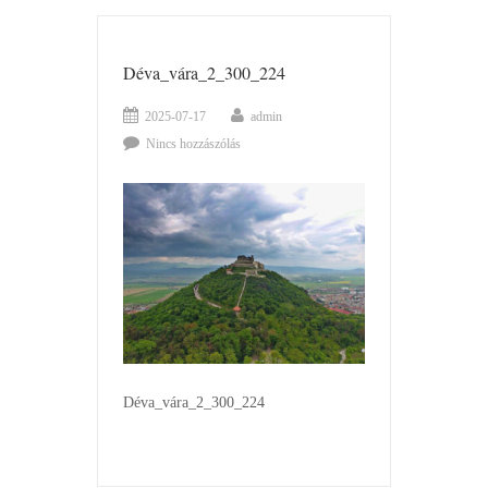
Déva_vára_2_300_224
2025-07-17
admin
Nincs hozzászólás
Déva_vára_2_300_224