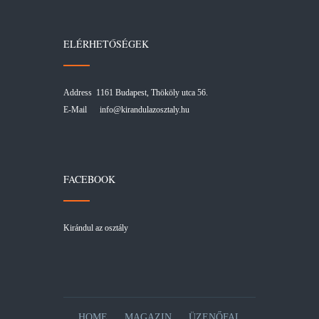
ELÉRHETŐSÉGEK
Address 1161 Budapest, Thököly utca 56.
E-Mail
info@kirandulazosztaly.hu
FACEBOOK
Kirándul az osztály
HOME
MAGAZIN
ÜZENŐFAL