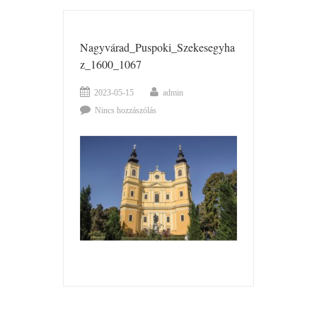
Nagyvárad_Puspoki_Szekesegyha
z_1600_1067
2023-05-15
admin
Nincs hozzászólás