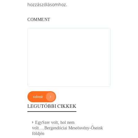
hozzászólásomhoz.
COMMENT
submit
LEGUTÓBBI CIKKEK
EgySzer volt, hol nem
volt….Bergendóciai Meseösvény-Őseink
földjén