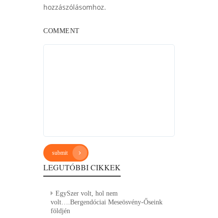
hozzászólásomhoz.
COMMENT
submit
LEGUTÓBBI CIKKEK
EgySzer volt, hol nem
volt….Bergendóciai Meseösvény-Őseink
földjén