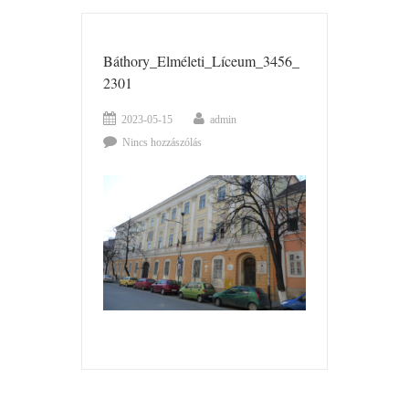
Báthory_Elméleti_Líceum_3456_
2301
2023-05-15
admin
Nincs hozzászólás