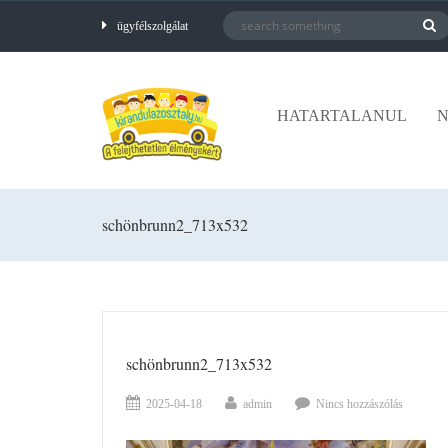
ügyfélszolgálat
HATARTALANUL
N
schönbrunn2_713x532
schönbrunn2_713x532
2025-04-18
admin
Nincs hozzászólás