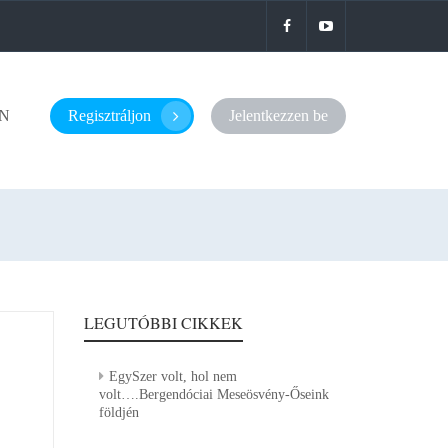
N
Regisztráljon
Jelentkezzen be
LEGUTÓBBI CIKKEK
EgySzer volt, hol nem
volt….Bergendóciai Meseösvény-Őseink
földjén