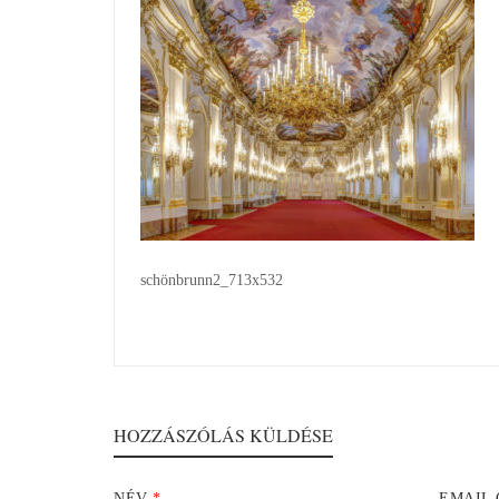
schönbrunn2_713x532
HOZZÁSZÓLÁS KÜLDÉSE
NÉV
*
EMAIL