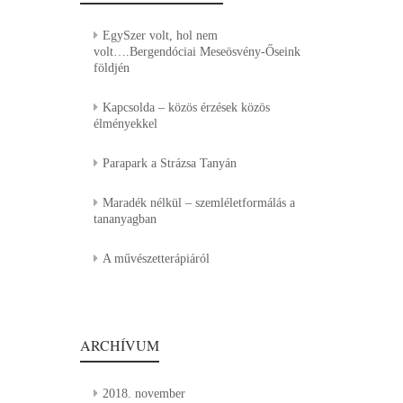
EgySzer volt, hol nem
volt….Bergendóciai Meseösvény-Őseink
földjén
Kapcsolda – közös érzések közös
élményekkel
Parapark a Strázsa Tanyán
Maradék nélkül – szemléletformálás a
tananyagban
A művészetterápiáról
ARCHÍVUM
2018. november