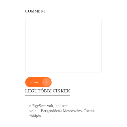
COMMENT
submit
LEGUTÓBBI CIKKEK
EgySzer volt, hol nem
volt….Bergendóciai Meseösvény-Őseink
földjén