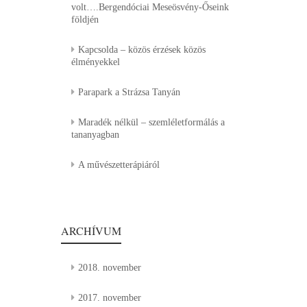
volt….Bergendóciai Meseösvény-Őseink
földjén
Kapcsolda – közös érzések közös
élményekkel
Parapark a Strázsa Tanyán
Maradék nélkül – szemléletformálás a
tananyagban
A művészetterápiáról
ARCHÍVUM
2018. november
2017. november