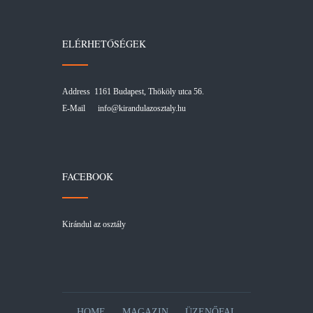
ELÉRHETŐSÉGEK
Address 1161 Budapest, Thököly utca 56.
E-Mail
info@kirandulazosztaly.hu
FACEBOOK
Kirándul az osztály
HOME
MAGAZIN
ÜZENŐFAL