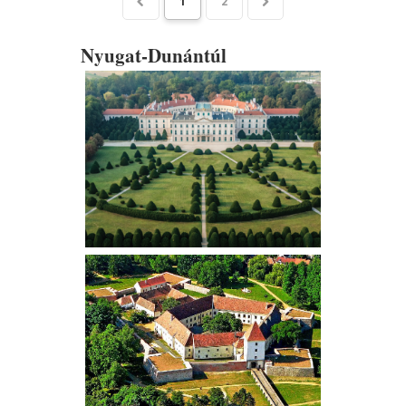
1
2
Nyugat-Dunántúl