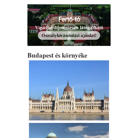
Fertő-tó
Vasúttal díjmentesen látogatható
Osztálykirándulási ajánlat!
Budapest és környéke