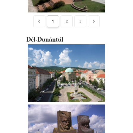
1
2
3
Dél-Dunántúl