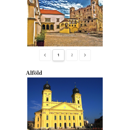
1
2
Alföld