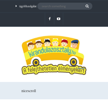
ügyfélszolgálat
nicescroll