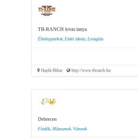
TB-RANCH lovas tanya
,
,
Élményparkok
Erdei iskola
Lovaglás
Hajdú-Bihar
http://www.tbranch.hu
Debrecen
,
,
Fürdők
Múzeumok
Városok