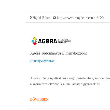
Hajdú-Bihar
http://www.iranydebrecen.hu%20
Agóra Tudományos Élményközpont
Élményközpontok
A létesítmény új attrakció a régió kínálatában; minden ko
a szórakozás ötvöződik a tanulással; a gyerekek és
BŐVEBBEN