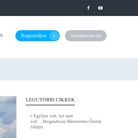
N
Regisztráljon
Jelentkezzen be
LEGUTÓBBI CIKKEK
EgySzer volt, hol nem
volt….Bergendóciai Meseösvény-Őseink
földjén