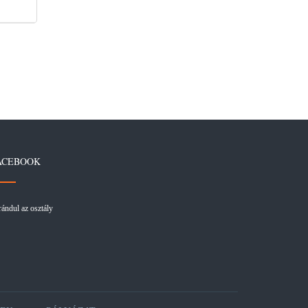
ACEBOOK
rándul az osztály