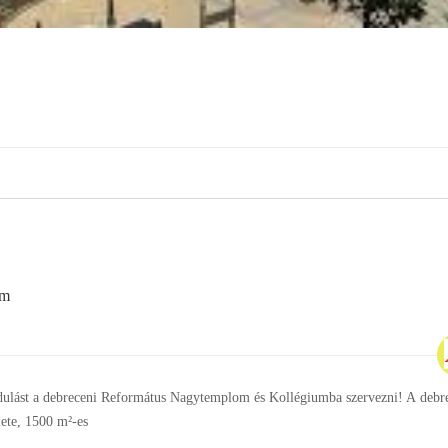
um
dulást a debreceni Református Nagytemplom és Kollégiumba szervezni! A debr
ete, 1500 m²-es