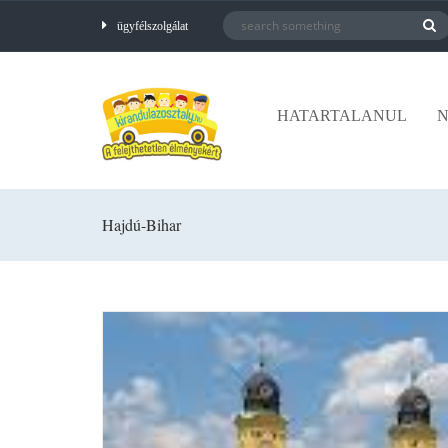
ügyfélszolgálat
HATARTALANUL
N
Hajdú-Bihar