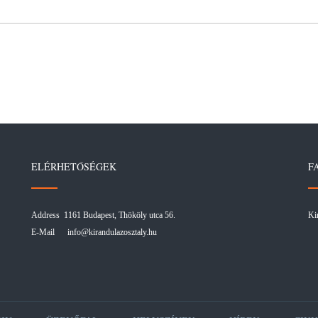
ELÉRHETŐSÉGEK
F
Address 1161 Budapest, Thököly utca 56.
Ki
E-Mail
info@kirandulazosztaly.hu