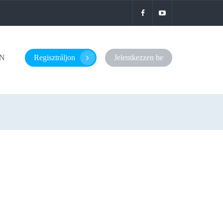
N
Regisztráljon
Jelentkezzen be