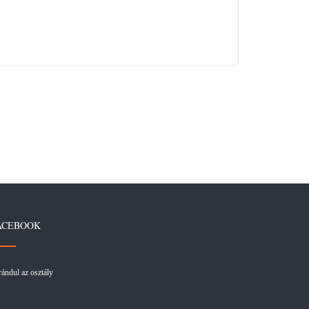
ACEBOOK
rándul az osztály