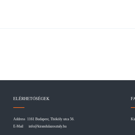
ELÉRHETŐSÉGEK
F
Address 1161 Budapest, Thököly utca 56.
Ki
E-Mail
info@kirandulazosztaly.hu