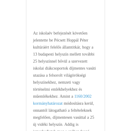
Az iskolaév befejezését követően
jelentette be Pécsett Hoppál Péter
kultúráért felelős államtitkár, hogy a
13 budapesti helyszín mellett további
25 helyszínnel bővül a szervezett
iskolai diákcsoportok díjmentes vasúti
utazása a felsorolt világörökségi
helyszínekhez, nemzeti vagy
történelmi emlékhelyekhez és
műemlékekhez. Amint a
1160/2002
kormányhatározat
módosításra kerül,
onnantól látogatható a feltételeknek
megfelően, díjmentesen vasúttal a 25
új vidéki helyszín. Addig is