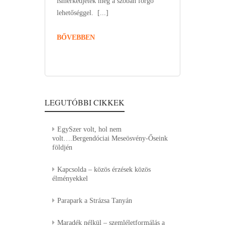
ismerkedjetek meg a szóban forgó
lehetőséggel.
[...]
BŐVEBBEN
LEGUTÓBBI CIKKEK
EgySzer volt, hol nem
volt….Bergendóciai Meseösvény-Őseink
földjén
Kapcsolda – közös érzések közös
élményekkel
Parapark a Strázsa Tanyán
Maradék nélkül – szemléletformálás a