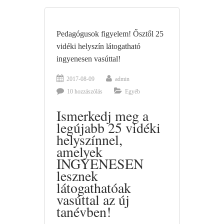
Pedagógusok figyelem! Ősztől 25
vidéki helyszín látogatható
ingyenesen vasúttal!
2017-08-09
admin
10 hozzászólás
Egyéb
Ismerkedj meg a
legújabb 25 vidéki
helyszínnel,
amelyek
INGYENESEN
lesznek
látogathatóak
vasúttal az új
tanévben!