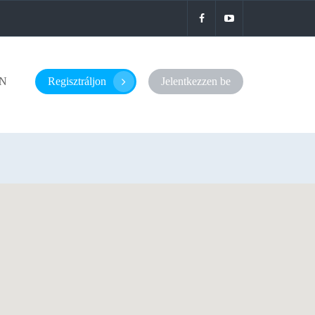
N
Regisztráljon
Jelentkezzen be