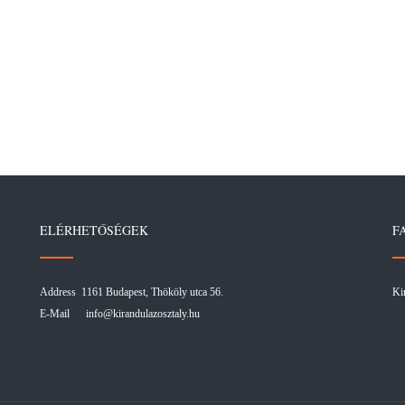
ELÉRHETŐSÉGEK
F
Address 1161 Budapest, Thököly utca 56.
Ki
E-Mail
info@kirandulazosztaly.hu