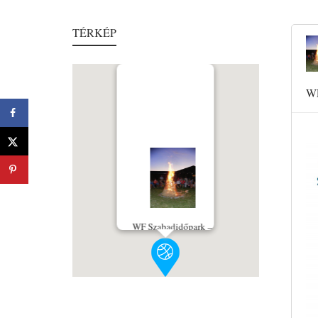
TÉRKÉP
WF
WF Szabadidőpark –
Wellness, Spa Resort