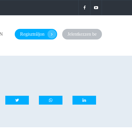
N
Regisztráljon
Jelentkezzen be
whatsapp